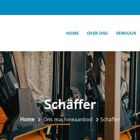
HOME
OVER ONS
VERHUUR
Schäffer
Home
Ons machineaanbod
Schäffer